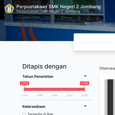
Perpustakaan SMK Negeri 2 Jombang
Perpustakaan SMK Negeri 2 Jombang
Ditapis dengan
Ditemuk
Tahun Penerbitan
1 974
2 025
1 974
1 987
2 000
2 012
2 025
Ketersediaan
Tersedia di Rak