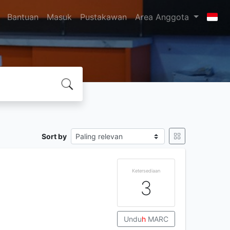
Bantuan
Masuk
Pustakawan
Area Anggota
Sort by
Ketersediaan
3
Undu
h
MARC