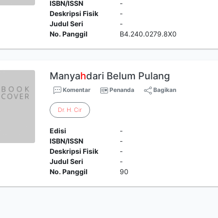
ISBN/ISSN
-
Deskripsi Fisik
-
Judul Seri
-
No. Panggil
B4.240.0279.8X0
Manya
h
dari Belum Pulang
Komentar
Penanda
Bagikan
Dr
.
H
.
Cir
Edisi
-
ISBN/ISSN
-
Deskripsi Fisik
-
Judul Seri
-
No. Panggil
90