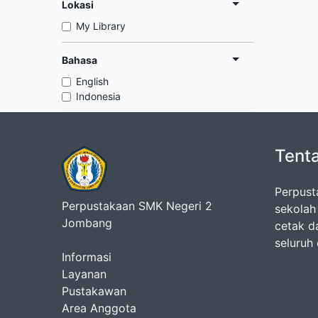
Lokasi
My Library
Bahasa
English
Indonesia
Tent
Perpust
Perpustakaan SMK Negeri 2
sekolah
Jombang
cetak d
seluruh
Informasi
Layanan
Pustakawan
Area Anggota