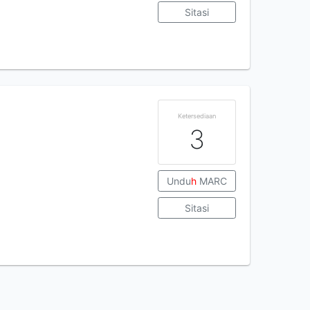
Sitasi
Ketersediaan
3
Undu
h
MARC
Sitasi