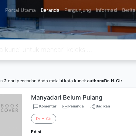
Portal Utama
Beranda
Pengunjung
Informasi
Berita
an
2
dari pencarian Anda melalui kata kunci:
author=Dr. H. Cir
Manyadari Belum Pulang
Komentar
Penanda
Bagikan
Dr
.
H
.
Cir
Edisi
-