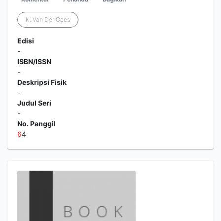
K. Van Der Gees
Edisi
-
ISBN/ISSN
-
Deskripsi Fisik
-
Judul Seri
-
No. Panggil
6
4