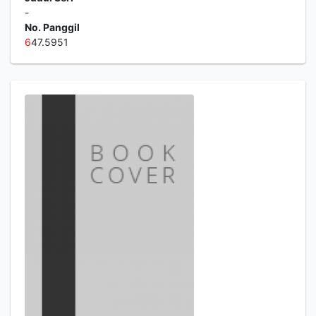
-
No. Panggil
6
47.5951