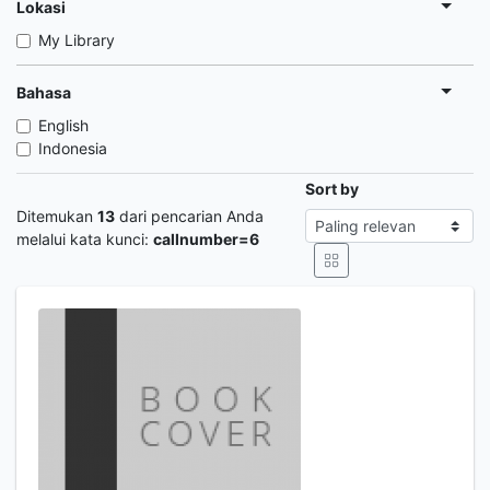
Lokasi
My Library
Bahasa
English
Indonesia
Sort by
Ditemukan
13
dari pencarian Anda
melalui kata kunci:
callnumber=6