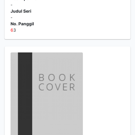
-
Judul Seri
-
No. Panggil
6
3