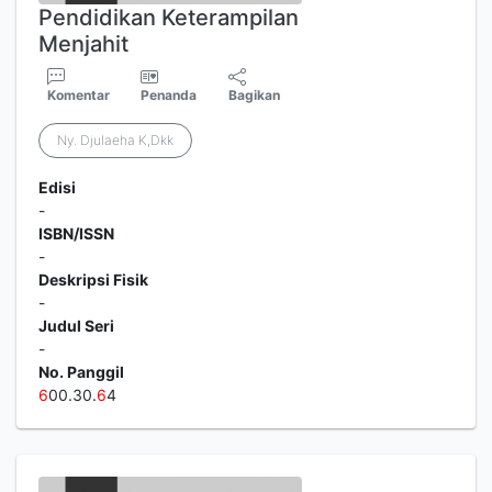
Pendidikan Keterampilan
Menjahit
Komentar
Penanda
Bagikan
Ny. Djulaeha K,Dkk
Edisi
-
ISBN/ISSN
-
Deskripsi Fisik
-
Judul Seri
-
No. Panggil
6
00.30.
6
4